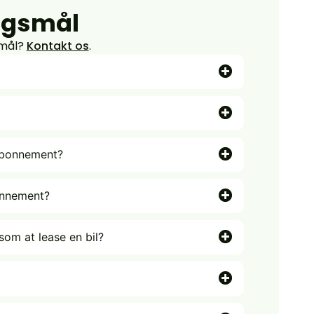
ørgsmål
smål?
Kontakt os
.
abonnement?
onnement?
om at lease en bil?