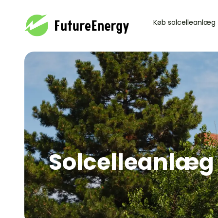
Se kurv
Køb solcelleanlæg
Din kurv
Gå til betaling
Din kurv er tom.
Solcelleanlæg