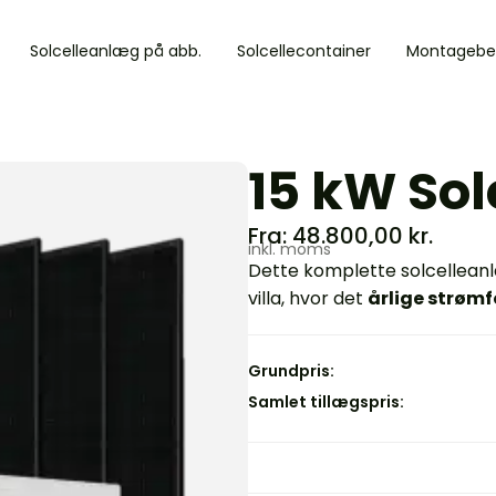
Solcelleanlæg på abb.
Solcellecontainer
Montagebe
15 kW So
Fra:
48.800,00
kr.
inkl. moms
Dette komplette solcelleanlæ
villa, hvor det
årlige strømf
Grundpris:
Samlet tillægspris: