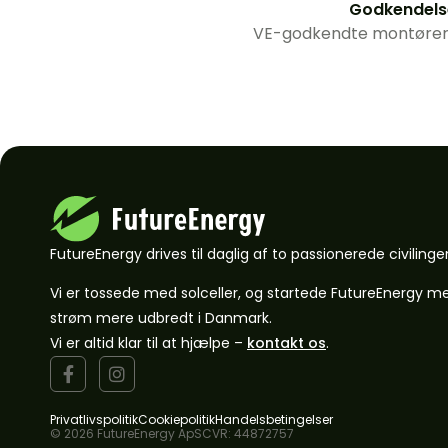
Godkendels
VE-godkendte montører ti
FutureEnergy drives til daglig af to passionerede civilinge
Vi er tossede med solceller, og startede FutureEnergy m
strøm mere udbredt i Danmark.
Vi er altid klar til at hjælpe –
kontakt os
.
Privatlivspolitik
Cookiepolitik
Handelsbetingelser
© 2026 FutureEnergy ApS
CVR: 44872757