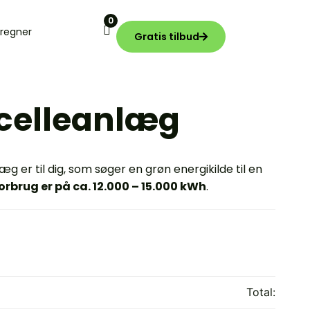
0
regner
Gratis tilbud
lcelleanlæg
g er til dig, som søger en grøn energikilde til en
orbrug er på ca. 12.000 – 15.000 kWh
.
Total: