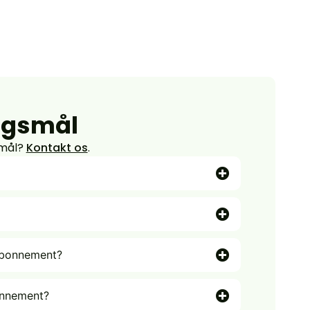
ørgsmål
smål?
Kontakt os
.
abonnement?
onnement?