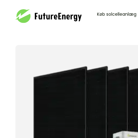
Se kurv
Køb solcelleanlæg
Din kurv
Gå til betaling
Din kurv er tom.