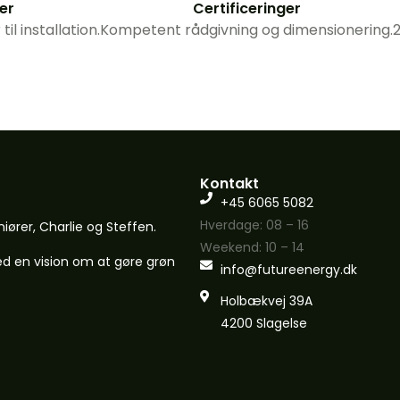
er
Certificeringer
l installation.
Kompetent rådgivning og dimensionering.
2
Kontakt
+45 6065 5082
Hverdage: 08 – 16
niører, Charlie og Steffen.
Weekend: 10 – 14
ed en vision om at gøre grøn
info@futureenergy.dk
Holbækvej 39A
4200 Slagelse