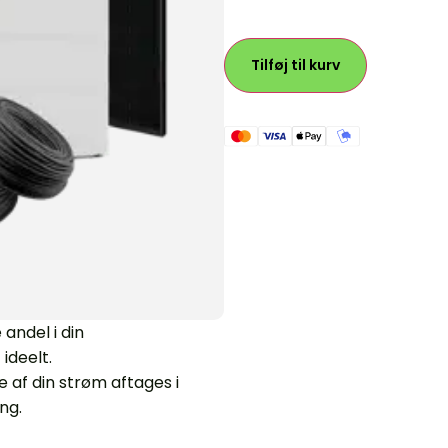
Tilføj til kurv
 andel i din
ideelt.
e af din strøm aftages i
ng.