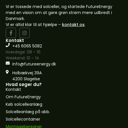
Vi er tossede med solceller, og startede FutureEnergy
med en vision om at gøre grøn strøm mere udbredt i
Danmark.
Vi er altid klar til at hjælpe –
kontakt os
.
Kontakt
+45 6065 5082
Hverdage: 08 – 16
Weekend: 10 – 14
info@futureenergy.dk
Holbækvej 39A
4200 Slagelse
Hvad søger du?
Kontakt
Om FutureEnergy
Køb solcelleanlæg
Solcelleanlæg på abb.
Solcellecontainer
Montageberegner