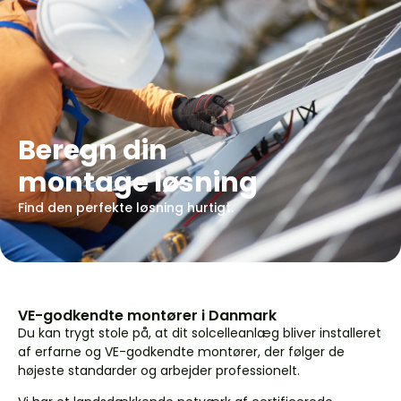
Din
kurv
Subtotal
0,00
kr.
Din
Gå til
Se
kurv
betaling
kurv
er
Beregn din
tom.
montage løsning
Find den perfekte løsning hurtigt.
VE-godkendte montører i Danmark
Du kan trygt stole på, at dit solcelleanlæg bliver installeret
af erfarne og VE-godkendte montører, der følger de
højeste standarder og arbejder professionelt.