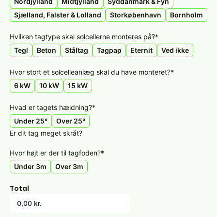
Nordjylland
Midtjylland
Syddanmark & Fyn
Sjælland, Falster & Lolland
Storkøbenhavn
Bornholm
Hvilken tagtype skal solcellerne monteres på?
*
Tegl
Beton
Ståltag
Tagpap
Eternit
Ved ikke
Hvor stort et solcelleanlæg skal du have monteret?
*
6 kW
10 kW
15 kW
Hvad er tagets hældning?
*
Under 25°
Over 25°
Er dit tag meget skråt?
Hvor højt er der til tagfoden?
*
Under 3m
Over 3m
Total