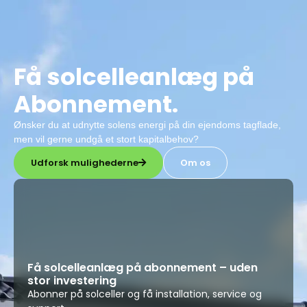
Din
kurv
Subtotal
0,00
kr.
Få solcelleanlæg på
Din
Gå til
Se
kurv
betaling
kurv
Abonnement.
er
tom.
Ønsker du at udnytte solens energi på din ejendoms tagflade,
men vil gerne undgå et stort kapitalbehov?
Udforsk mulighederne
Om os
Få solcelleanlæg på abonnement – uden
stor investering
Abonner på solceller og få installation, service og