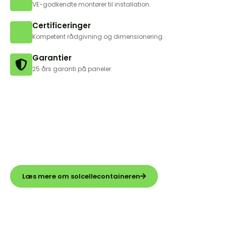
VE-godkendte montører til installation.
Certificeringer
Kompetent rådgivning og dimensionering.
Garantier
25 års garanti på paneler.
Brug for mobil grøn strøm?
FutureEnergy tilbyder salg og leasing af solcelleløsninger –
også de mobile. Ræk ud til os hvis i er interesseret i
grønne mobile solcelleløsninger.
Læs mere om solcellecontaineren